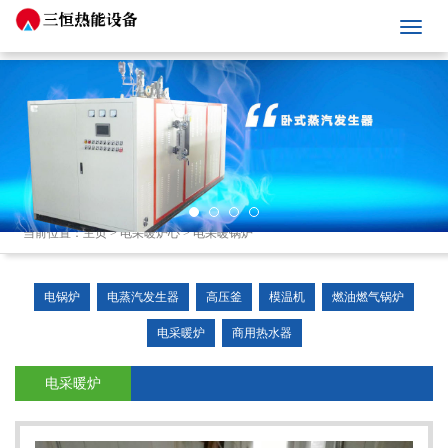
当前位置：
主页
>
电采暖炉心
>
电采暖锅炉
电锅炉
电蒸汽发生器
高压釜
模温机
燃油燃气锅炉
电采暖炉
商用热水器
电采暖炉